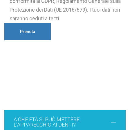
conformità al GDPR, Regolamento Generale sulla
Protezione dei Dati (UE 2016/679). I tuoi dati non
saranno ceduti a terzi.
Faq
A CHE ETÀ SI PUÒ METTERE
L’APPARECCHIO AI DENTI?