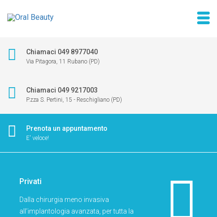
Chiamaci 049 8977040
Via Pitagora, 11 Rubano (PD)
Chiamaci 049 9217003
P.zza S. Pertini, 15 - Reschigliano (PD)
Prenota un appuntamento
E' veloce!
Privati
Dalla chirurgia meno invasiva
all’implantologia avanzata, per tutta la