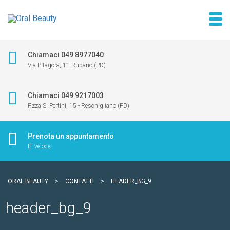
Chiamaci 049 8977040
Via Pitagora, 11 Rubano (PD)
Chiamaci 049 9217003
P.zza S. Pertini, 15 - Reschigliano (PD)
Prenota un appuntamento
E' veloce!
ORAL BEAUTY
>
CONTATTI
>
HEADER_BG_9
header_bg_9