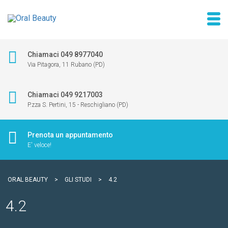
Chiamaci 049 8977040
Via Pitagora, 11 Rubano (PD)
Chiamaci 049 9217003
P.zza S. Pertini, 15 - Reschigliano (PD)
Prenota un appuntamento
E' veloce!
ORAL BEAUTY
>
GLI STUDI
>
4.2
4.2