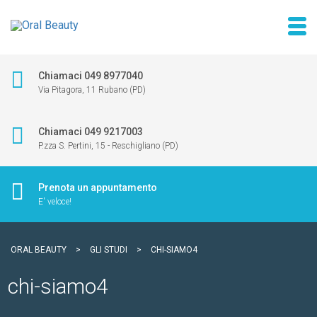
Chiamaci 049 8977040
Via Pitagora, 11 Rubano (PD)
Chiamaci 049 9217003
P.zza S. Pertini, 15 - Reschigliano (PD)
Prenota un appuntamento
E' veloce!
ORAL BEAUTY
>
GLI STUDI
>
CHI-SIAMO4
chi-siamo4