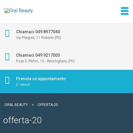
Chiamaci 049 8977040
Via Pitagora, 11 Rubano (PD)
Chiamaci 049 9217003
P.zza S. Pertini, 15 - Reschigliano (PD)
Prenota un appuntamento
E' veloce!
ORAL BEAUTY
>
OFFERTA-20
offerta-20